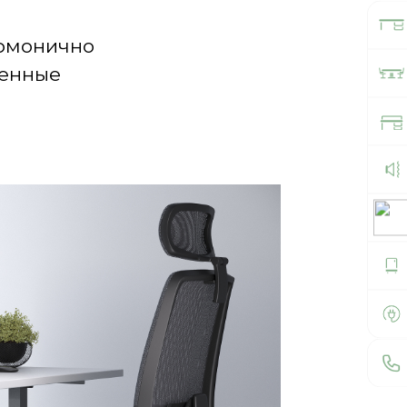
армонично
менные