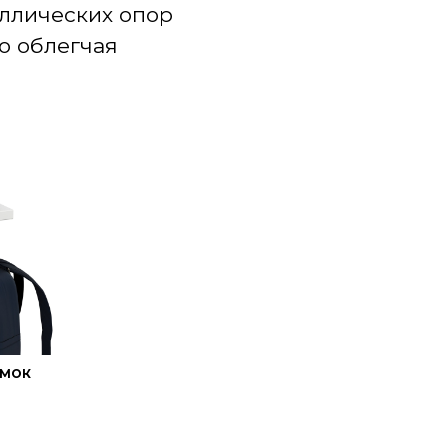
аллических опор
о облегчая
УМОК